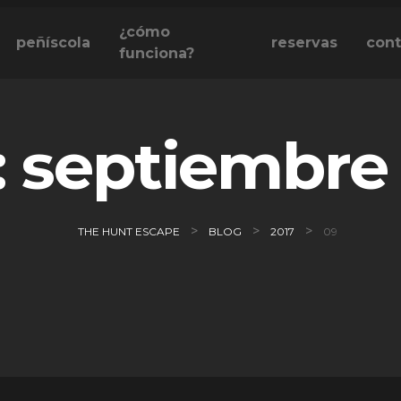
¿cómo
peñíscola
reservas
cont
funciona?
:
septiembre
>
>
>
THE HUNT ESCAPE
BLOG
2017
09