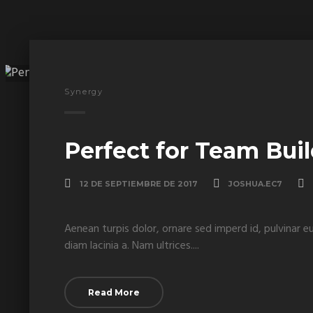
Synergy
Perfect for Team Bui
12 DE SEPTIEMBRE DE 2017
JOSHUA.EC7
Aenean turpis dolor, ornare sed imperd id, pulvinar e
diam lacinia a. Nam ultrices....
Read More