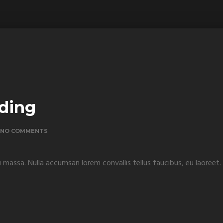
lding
NO COMMENTS
u massa. Nulla accumsan lorem convallis tellus faucibus, eu laoreet