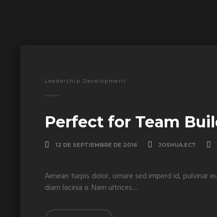
Leadership Development
Perfect for Team Bui
12 DE SEPTIEMBRE DE 2016
JOSHUA.EC7
Aenean turpis dolor, ornare sed imperd id, pulvinar e
diam lacinia a. Nam ultrices....