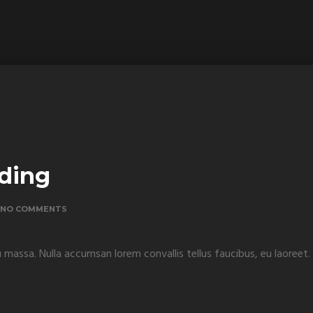
lding
NO COMMENTS
u massa. Nulla accumsan lorem convallis tellus faucibus, eu laoreet