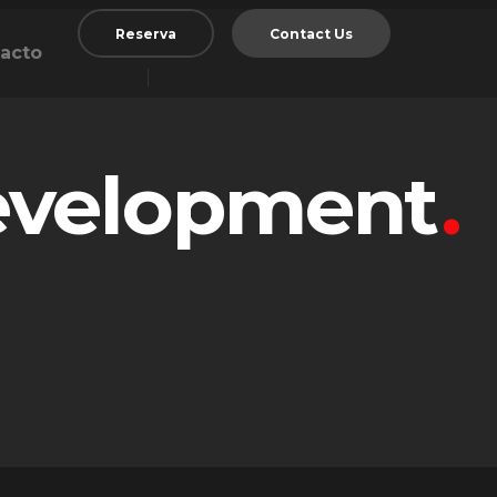
Reserva
Contact Us
acto
evelopment