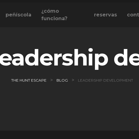
¿cómo
peñíscola
reservas
cont
funciona?
leadership d
>
>
THE HUNT ESCAPE
BLOG
LEADERSHIP DEVELOPMENT