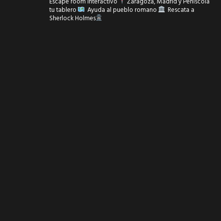
Escape room interactivo
Zaragoza, Madrid y Peñíscola
tu tablero
Ayuda al pueblo romano
Rescata a
Sherlock Holmes