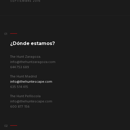
SEPTIEMBRE 2016
¿Dónde estamos?
The Hunt Zaragoza.
info@thehuntzaragoza.com
644 753 689
The Hunt Madrid
info@thehuntescape.com
635 514 415
The Hunt Peñíscola
info@thehuntescape.com
600 877 156