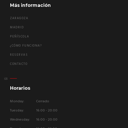
Más información
ZARAGOZA
MADRID
PEÑÍSCOLA
¿CÓMO FUNCIONA?
RESERVAS
CONTACTO
Horarios
Monday:
Cerrado
Tuesday:
16:00 - 20:00
Wednesday:
16:00 - 20:00