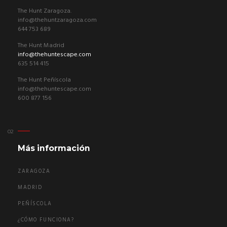
The Hunt Zaragoza.
info@thehuntzaragoza.com
644 753 689
The Hunt Madrid
info@thehuntescape.com
635 514 415
The Hunt Peñíscola
info@thehuntescape.com
600 877 156
Más información
ZARAGOZA
MADRID
PEÑÍSCOLA
¿CÓMO FUNCIONA?