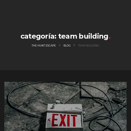
Skip
to
content
categoría:
team building
>
>
THE HUNT ESCAPE
BLOG
TEAM BUILDING