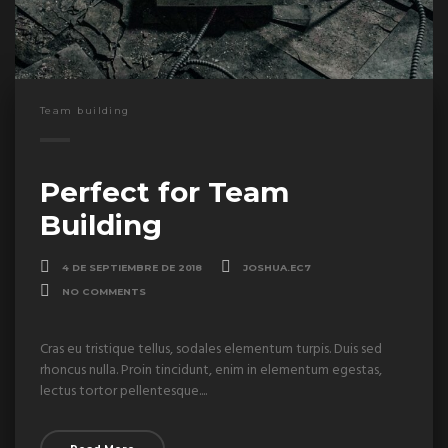
Team building
Perfect for Team
Building
4 DE SEPTIEMBRE DE 2018
JOSHUA.EC7
NO COMMENTS
Cras eu tristique tellus, sodales elementum turpis. Duis sed
rhoncus nulla. Proin tincidunt, enim in elementum egestas,
lectus tortor pellentesque....