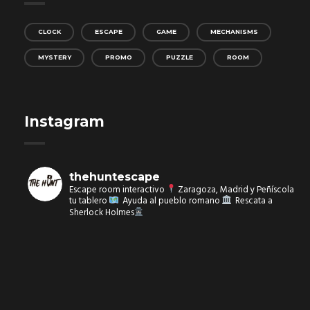
CLOCK
ESCAPE
GAME
MECHANISMS
MYSTERY
PROMO
PUZZLE
ROOM
Instagram
thehuntescape
Escape room interactivo
Zaragoza, Madrid y Peñíscola
tu tablero
Ayuda al pueblo romano
Rescata a
Sherlock Holmes