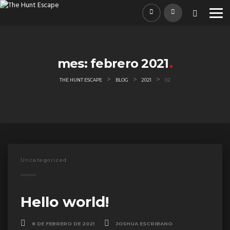
Skip
to
content
mes:
febrero 2021
>
>
>
THE HUNT ESCAPE
BLOG
2021
02
Uncategorized
Hello world!
8 DE FEBRERO DE 2021
JOSHUA ESCRIBANO