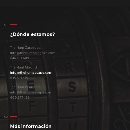
¿Dónde estamos?
The Hunt Zaragoza.
info@thehuntzaragoza.com
644 753 689
The Hunt Madrid
info@thehuntescape.com
635 514 415
The Hunt Peñíscola
info@thehuntescape.com
600 877 156
Más información