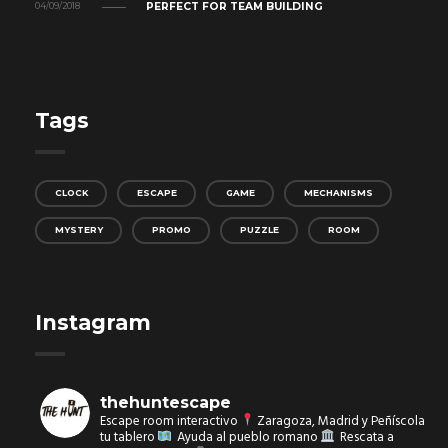
PERFECT FOR TEAM BUILDING
04/09/2018
Tags
CLOCK
ESCAPE
GAME
MECHANISMS
MYSTERY
PROMO
PUZZLE
ROOM
Instagram
thehuntescape
Escape room interactivo
Zaragoza, Madrid y Peñíscola
tu tablero
Ayuda al pueblo romano
Rescata a