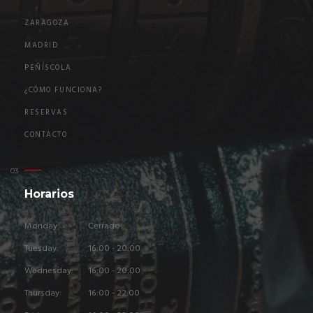
ZARAGOZA
MADRID
PEÑÍSCOLA
¿CÓMO FUNCIONA?
RESERVAS
CONTACTO
Horarios
Monday:
Cerrado
Tuesday:
16:00 - 20:00
Wednesday:
16:00 - 20:00
Thursday:
16:00 - 22:00